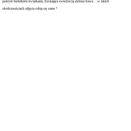
pokryte bielutkimi kwiatkami, tryskająca świeżością zielona trawa… w takich
okolicznościach zdjęcia robią się same ?